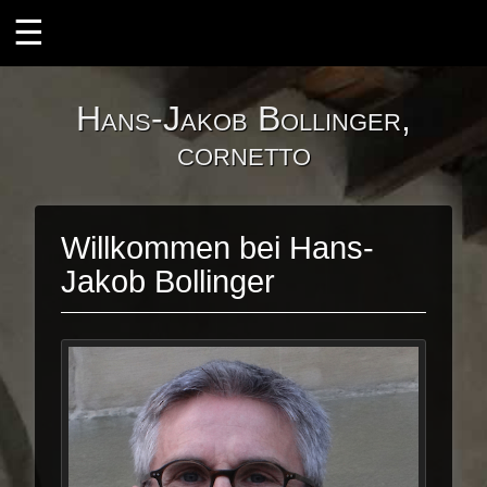
ÜBER MICH
Hans-Jakob Bollinger,
Ensembles
cornetto
il desiderio
Instrumente
Willkommen bei Hans-
Der Zink
Jakob Bollinger
Die Barocktrompete
Projekte
Zink und Orgel
Zink und Laute
KONZERTE