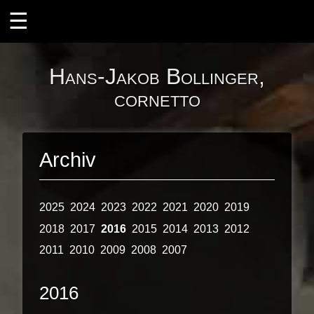
ÜBER MICH
Hans-Jakob Bollinger,
Ensembles
cornetto
il desiderio
Instrumente
Archiv
Der Zink
Die Barocktrompete
2025
2024
2023
2022
2021
2020
2019
Projekte
2018
2017
2016
2015
2014
2013
2012
Zink und Orgel
2011
2010
2009
2008
2007
Zink und Laute
2016
KONZERTE