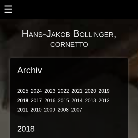
ÜBER MICH
Hans-Jakob Bollinger,
Ensembles
cornetto
il desiderio
Instrumente
Archiv
Der Zink
Die Barocktrompete
2025
2024
2023
2022
2021
2020
2019
Projekte
2018
2017
2016
2015
2014
2013
2012
Zink und Orgel
2011
2010
2009
2008
2007
Zink und Laute
2018
KONZERTE