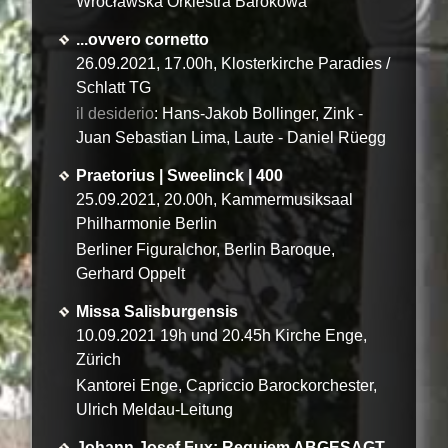
Wrocławska Orkiestra Barokowa
...ovvero cornetto
26.09.2021, 17.00h, Klosterkirche Paradies /
Schlatt TG
il desiderio
: Hans-Jakob Bollinger, Zink -
Juan Sebastian Lima, Laute - Daniel Rüegg
Praetorius | Sweelinck | 400
25.09.2021, 20.00h, Kammermusiksaal
Philharmonie Berlin
Berliner Figuralchor, Berlin Baroque,
Gerhard Oppelt
Missa Salisburgensis
10.09.2021 19h und 20.45h Kirche Enge,
Zürich
Kantorei Enge, Capriccio Barockorchester,
Ulrich Meldau-Leitung
Johann Josef Fux: Requiem ABGESAGT