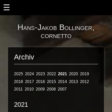
ÜBER MICH
Hans-Jakob Bollinger,
Ensembles
cornetto
il desiderio
Instrumente
Archiv
Der Zink
Die Barocktrompete
2025
2024
2023
2022
2021
2020
2019
Projekte
2018
2017
2016
2015
2014
2013
2012
Zink und Orgel
2011
2010
2009
2008
2007
Zink und Laute
2021
KONZERTE